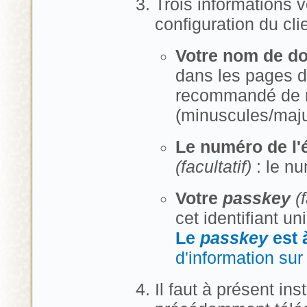
Trois informations 
configuration du cli
Votre nom de d
dans les pages de
recommandé de n'
(minuscules/majus
Le numéro de l
(facultatif)
: le n
Votre
passkey
(
cet identifiant u
Le
passkey
est 
d'information sur 
Il faut à présent inst