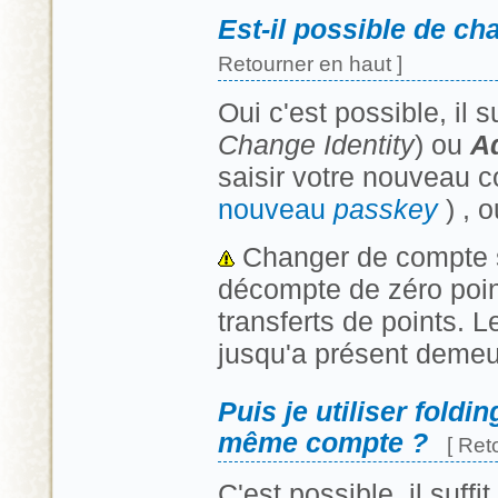
Est-il possible de c
Retourner en haut ]
Oui c'est possible, il 
Change Identity
) ou
A
saisir votre nouveau c
nouveau
passkey
) , 
Changer de compte si
décompte de zéro point
transferts de points. 
jusqu'a présent demeur
Puis je utiliser fold
même compte ?
[ Ret
C'est possible, il suffit